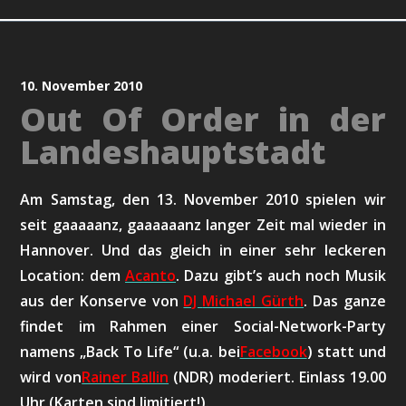
10. November 2010
Out Of Order in der
Landeshauptstadt
Am Samstag, den 13. November 2010 spielen wir
seit gaaaaanz, gaaaaaanz langer Zeit mal wieder in
Hannover. Und das gleich in einer sehr leckeren
Location: dem
Acanto
. Dazu gibt’s auch noch Musik
aus der Konserve von
DJ
Michael Gürth
. Das ganze
findet im Rahmen einer Social-Network-Party
namens „Back To Life“ (u.a. bei
Facebook
) statt und
wird von
Rainer Ballin
(NDR) moderiert. Einlass 19.00
Uhr (Karten sind limitiert!).