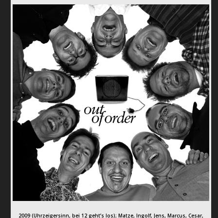
2009 (Uhrzeigersinn, bei 12 geht’s los); Matze, Ingolf, Jens, Marcus, Cesar,