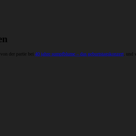
en
 von der partie bei
40 jahre sumpfblume – das geburtstagskonzert
. und 