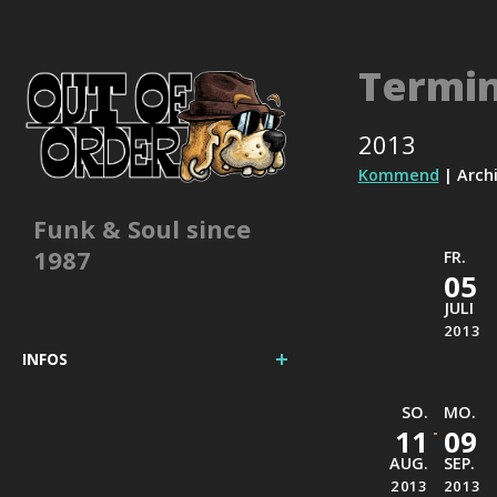
Termi
2013
Kommend
| Arch
Funk & Soul since
1987
FR.
05
JULI
2013
INFOS
SO.
MO.
11
09
AUG.
SEP.
2013
2013